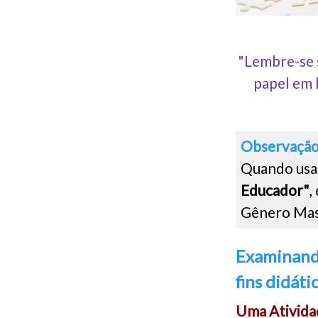
"Lembre-se 
papel em 
Observação
Quando usa
Educador"
,
Gênero Mas
Examinando
fins didáti
Uma Ativida