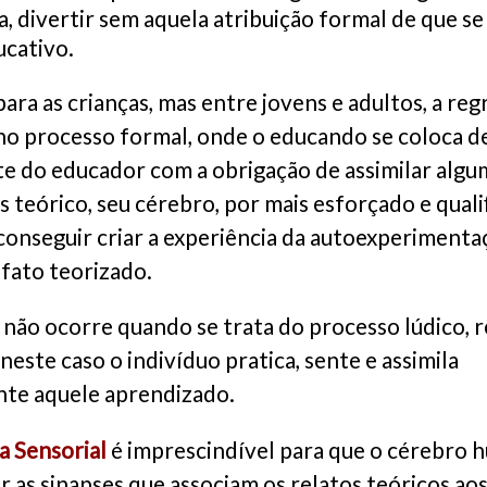
ja, divertir sem aquela atribuição formal de que s
ucativo.
ara as crianças, mas entre jovens e adultos, a reg
no processo formal, onde o educando se coloca 
te do educador com a obrigação de assimilar algu
 teórico, seu cérebro, por mais esforçado e quali
i conseguir criar a experiência da autoexperimenta
 fato teorizado.
não ocorre quando se trata do processo lúdico, r
neste caso o indivíduo pratica, sente e assimila
nte aquele aprendizado.
a Sensorial
é imprescindível para que o cérebro 
ar as sinapses que associam os relatos teóricos ao