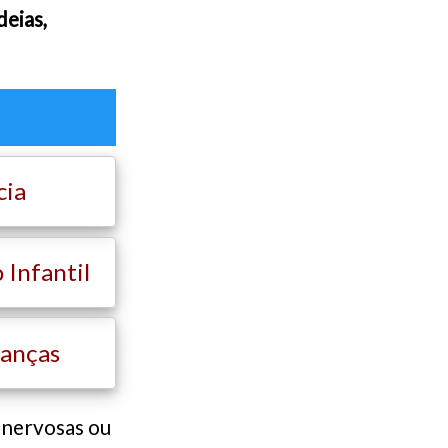
deias,
cia
Infantil
ianças
 nervosas ou