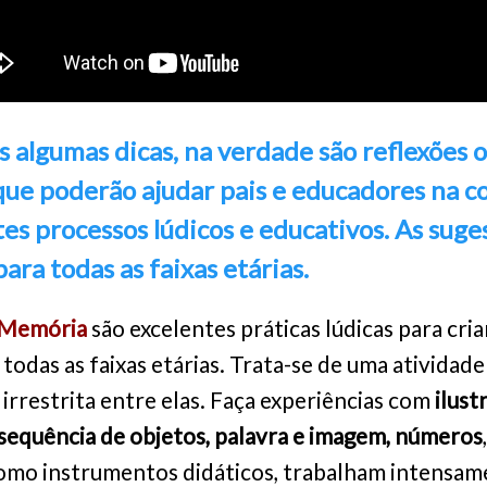
is algumas dicas, na verdade são reflexões 
 que poderão ajudar pais e educadores na 
tes processos lúdicos e educativos. As suge
para todas as faixas etárias.
 Memória
são excelentes práticas lúdicas para cria
 todas as faixas etárias. Trata-se de uma atividad
 irrestrita entre elas. Faça experiências com
ilust
 sequência de objetos, palavra e imagem, números
omo instrumentos didáticos, trabalham intensam