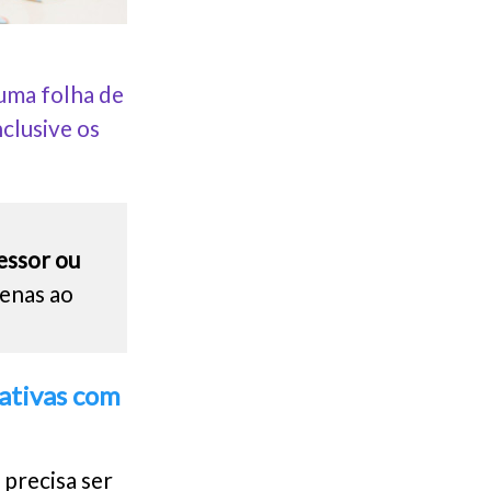
uma folha de
clusive os
fessor ou
penas ao
ativas com
 precisa ser