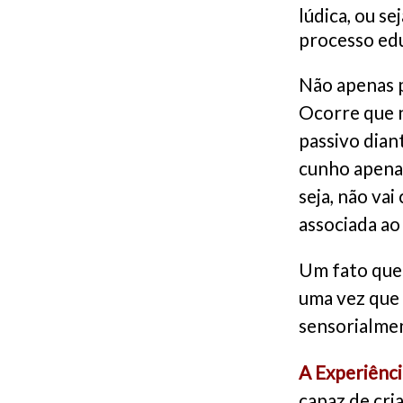
lúdica, ou se
processo ed
Não apenas p
Ocorre que 
passivo dian
cunho apenas
seja, não va
associada ao
Um fato que 
uma vez que 
sensorialme
A Experiênci
capaz de cri