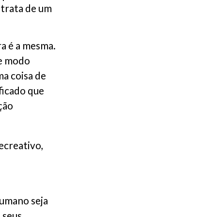
e trata de um
ra é a mesma.
de modo
ma coisa de
ficado que
ção
ecreativo,
humano seja
s seus