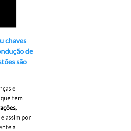
ou chaves
condução de
stões são
nças e
e que tem
rações,
, e assim por
ente a