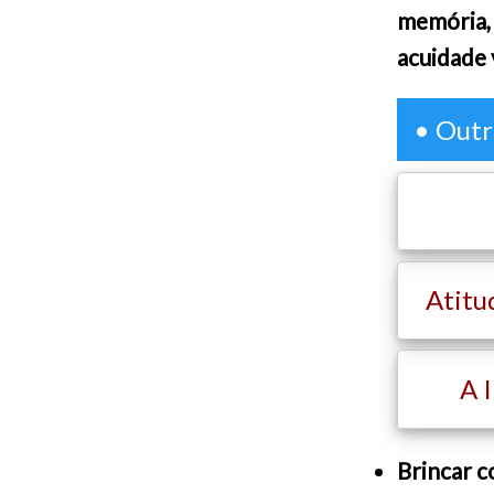
memória, 
acuidade 
• Outr
Atitu
A 
Brincar 