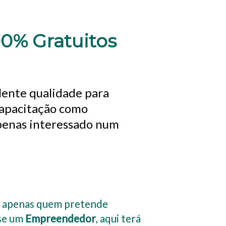
00% Gratuitos
lente qualidade para
capacitação como
apenas interessado num
u apenas quem pretende
-se um
Empreendedor
, aqui terá