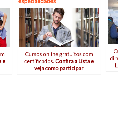
especialidades
C
om
Cursos online gratuitos com
dir
a e
certificados.
Confira a Lista e
L
veja como participar