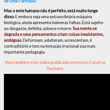
de uma Fantasia?
Mas o ente humano não é perfeito, está muito longe
disso.
E embora seja uma extraordinária máquina
biológica, ainda apresenta inúmeras falhas. Está sujeito
ao desgaste, definha, adoece e morre.
Sua mente se
degrada e seus pensamentos criam coisas inexistentes,
ambíguas
. Deformam, adulteram, acrescentam, é
contraditório e tem na imitação irracional sua mais
importante pedagogia.
Veja também este vídeo publicado em nosso Canal no
Youtube: